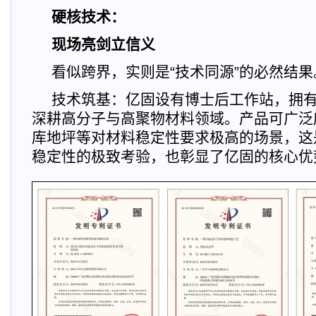
硬核技术：
现场亮剑立信义
看似跨界，实则是“技术同源”的必然结果
技术筑基：亿固设有博士后工作站，拥有
深耕高分子与高聚物材料领域。产品可广泛
库地坪等对材料稳定性要求极高的场景，这
稳定性的极致考验，也彰显了亿固的核心优