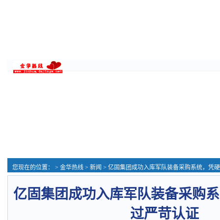
您现在的位置： >
金华热线
>
新闻
> 亿固集团成功入库军队装备采购系统，凭
亿固集团成功入库军队装备采购系
过严苛认证