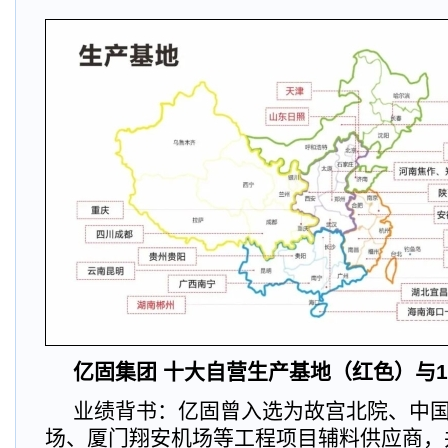
亿固集团 十大自营生产基地（红色）与
1
业绩背书：亿固曾入选为故宫北院、中
场、厦门翔安机场等工程项目辅料供应商，