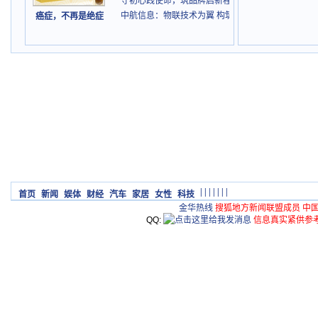
守初心践使命，筑品牌启新程——广州领矿化工的责
中航信息：物联技术为翼 构筑全场景智能感知生态
癌症，不再是绝症
|
|
|
|
|
|
|
首页
新闻
娱体
财经
汽车
家居
女性
科技
金华热线
搜狐地方新闻联盟成员 中
QQ:
信息真实紧供参考